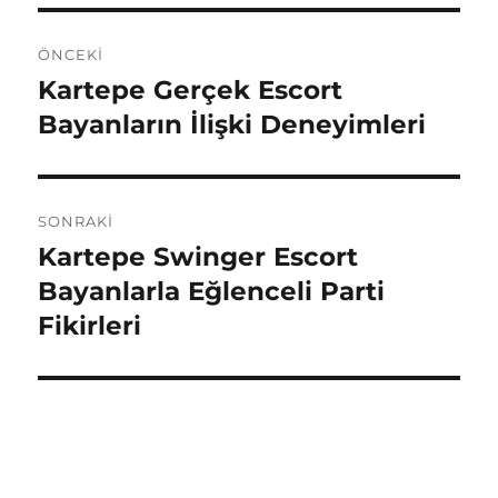
Yazı
ÖNCEKI
gezinmesi
Kartepe Gerçek Escort
Önceki
yazı:
Bayanların İlişki Deneyimleri
SONRAKI
Kartepe Swinger Escort
Sonraki
yazı:
Bayanlarla Eğlenceli Parti
Fikirleri