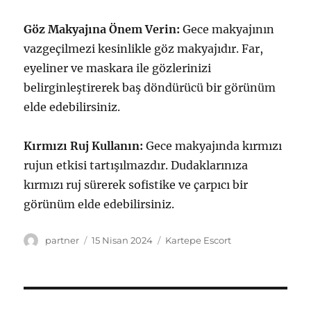
Göz Makyajına Önem Verin:
Gece makyajının
vazgeçilmezi kesinlikle göz makyajıdır. Far,
eyeliner ve maskara ile gözlerinizi
belirginleştirerek baş döndürücü bir görünüm
elde edebilirsiniz.
Kırmızı Ruj Kullanın:
Gece makyajında kırmızı
rujun etkisi tartışılmazdır. Dudaklarınıza
kırmızı ruj sürerek sofistike ve çarpıcı bir
görünüm elde edebilirsiniz.
Yazar
Yayın
Kategoriler
partner
15 Nisan 2024
Kartepe Escort
tarihi