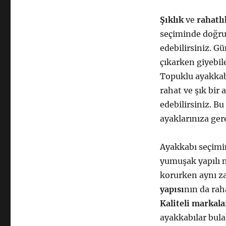
Şıklık
ve
rahatlı
seçiminde doğru
edebilirsiniz. G
çıkarken giyebil
Topuklu ayakkabıl
rahat ve şık bir 
edebilirsiniz. B
ayaklarınıza ge
Ayakkabı seçim
yumuşak yapılı m
korurken aynı z
yapısı
nın da rah
Kaliteli markala
ayakkabılar bulab