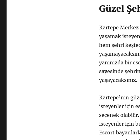
Güzel Şe
Kartepe Merkez e
yaşamak isteyenl
hem şehri keşfed
yaşamayacaksınız
yanınızda bir es
sayesinde şehrin
yaşayacaksınız.
Kartepe’nin güze
isteyenler için e
seçenek olabilir
isteyenler için 
Escort bayanlarl