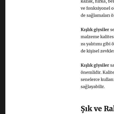
kazak, hırka, bere
ve fonksiyonel o
de sağlamaları ö
Kışlık giysiler
se
malzeme kalitesi,
ısı yalıtımı gibi
de kişisel zevkle
Kışlık giysiler
sa
önemlidir. Kalit
senelerce kullan
sağlayabilir.
Şık ve R