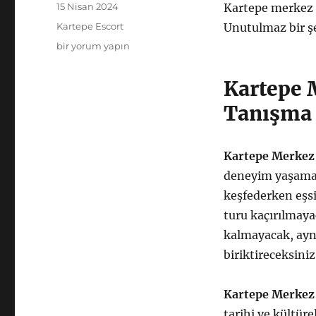
Yayın
15 Nisan 2024
Kartepe merkez e
tarihi
Kategoriler
Kartepe Escort
Unutulmaz bir şe
Kartepe
bir yorum yapın
Merkez
Escort
Kartepe 
Bayanlarla
Şehir
Tanışma
Turu
için
Kartepe Merkez 
deneyim yaşamak 
keşfederken eşsi
turu kaçırılmaya
kalmayacak, aynı
biriktireceksiniz
Kartepe Merkez 
tarihi ve kültür