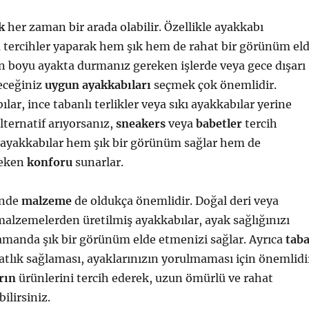
k
her zaman bir arada olabilir. Özellikle ayakkabı
 tercihler yaparak hem şık hem de rahat bir görünüm el
ün boyu ayakta durmanız gereken işlerde veya gece dışarı
eceğiniz
uygun ayakkabıları
seçmek çok önemlidir.
ar, ince tabanlı terlikler veya sıkı ayakkabılar yerine
alternatif arıyorsanız,
sneakers
veya
babetler
tercih
u ayakkabılar hem şık bir görünüm sağlar hem de
reken
konforu
sunarlar.
inde
malzeme
de oldukça önemlidir. Doğal deri veya
alzemelerden üretilmiş ayakkabılar, ayak sağlığınızı
amanda şık bir görünüm elde etmenizi sağlar. Ayrıca
tab
atlık sağlaması, ayaklarınızın yorulmaması için önemlidi
rın
ürünlerini tercih ederek, uzun ömürlü ve rahat
ilirsiniz.