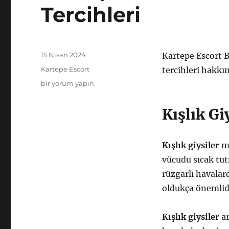
Tercihleri
Yayın
15 Nisan 2024
Kartepe Escort Ba
tarihi
Kategoriler
Kartepe Escort
tercihleri hakkın
Kartepe
bir yorum yapın
Escort
Bayanların
Kışlık Gi
En
İyi
Giyim
Kışlık giysiler
me
Tercihleri
için
vücudu sıcak tut
rüzgarlı havalar
oldukça önemlid
Kışlık giysiler
ar