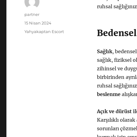
ruhsal sağlığınız
Yazar
partner
Yayın
15 Nisan 2024
tarihi
Bedensel
Kategoriler
Yahyakaptan Escort
Sağlık
, bedensel
sağlık, fiziksel 
zihinsel ve duygu
birbirinden ayrıl
ruhsal sağlığını
beslenme
alışka
Açık ve dürüst i
Karşılıklı olarak
sorunları çözmek