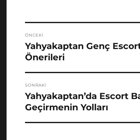
Yazı
ÖNCEKI
gezinmesi
Yahyakaptan Genç Escort 
Önceki
yazı:
Önerileri
SONRAKI
Yahyakaptan’da Escort Ba
Sonraki
yazı:
Geçirmenin Yolları