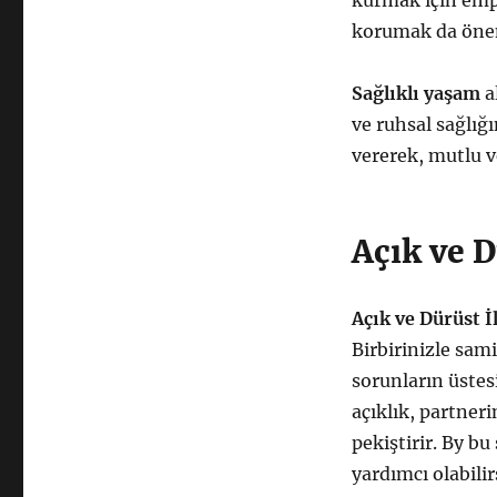
kurmak için emp
korumak da önem
Sağlıklı yaşam
a
ve ruhsal sağlığ
vererek, mutlu ve
Açık ve D
Açık ve Dürüst İ
Birbirinizle sami
sorunların üstes
açıklık, partneri
pekiştirir. By bu
yardımcı olabilir