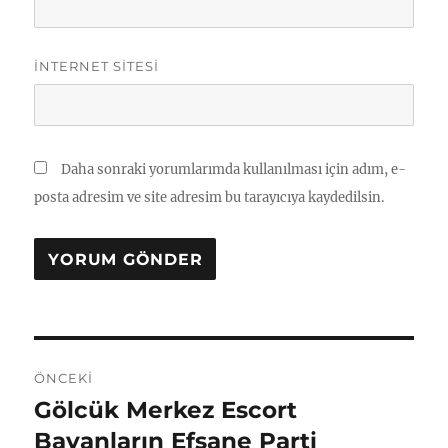
İNTERNET SITESI
Daha sonraki yorumlarımda kullanılması için adım, e-
posta adresim ve site adresim bu tarayıcıya kaydedilsin.
Yazı
ÖNCEKI
gezinmesi
Gölcük Merkez Escort
Önceki
yazı:
Bayanların Efsane Parti