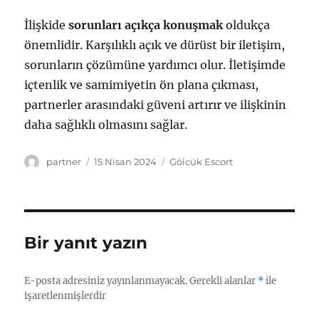
İlişkide
sorunları açıkça konuşmak
oldukça
önemlidir. Karşılıklı açık ve dürüst bir iletişim,
sorunların çözümüne yardımcı olur. İletişimde
içtenlik ve samimiyetin ön plana çıkması,
partnerler arasındaki güveni artırır ve ilişkinin
daha sağlıklı olmasını sağlar.
Yazar
Yayın
Kategoriler
partner
15 Nisan 2024
Gölcük Escort
tarihi
Bir yanıt yazın
E-posta adresiniz yayınlanmayacak.
Gerekli alanlar
*
ile
işaretlenmişlerdir